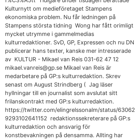
f%C3%A5tt Tidigare under tisdagen berättade
Kulturnytt om medieföretaget Stampens
ekonomiska problem. Nu får ledningen på
Stampens största tidning Wong har fått orimligt
mycket utrymme i gammelmedias
kulturredaktioner. SvD, GP, Expressen och nu DN
publicerar hans texter, kanske mer intresserade
av KULTUR - Mikael van Reis 031-62 47 12
mikael.vanreis@gp.se Mikael van Reis är
medarbetare på GP:s kulturredaktion. Skrev
senast om August Strindberg ( Jag läser
hyllningar till en journalist som avslutat sitt
frilanskontrakt med GP:s kulturredaktion.
https://twitter.com/elingrelssonalm/status/63062
9293102641152 redaktionssekreterare på GP:s
kulturredaktion och ansvarig för
konstbevakningen på densamma. Allting har