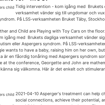
Tidig intervention - kom igång med Brukets 
verksamhet vänder sig till ungdomar och vu
 syndrom. På LSS-verksamheten Bruket Täby, Stockho
other and Child are Playing with Toy Cars on the floor.
om igång med Brukets dagliga verksamhet vänder sig
utism eller Aspergers syndrom. På LSS-verksamhete
e wants to have a baby, raising him on her own, bu
ta är en fåordig tonåring med Aspergers syndrom som
 at the conference, Georgette and John are mathemat
känna sig välkomna. Här är det enkelt och stimuleran
2021-04-10 Asperger's treatment can help c
social connections, achieve their potential, a