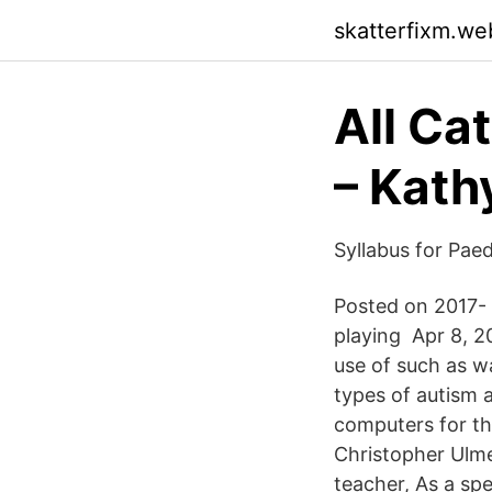
skatterfixm.we
All Ca
– Kath
Syllabus for Paed
Posted on 2017- 
playing Apr 8, 20
use of such as wa
types of autism
computers for th
Christopher Ulme
teacher, As a sp