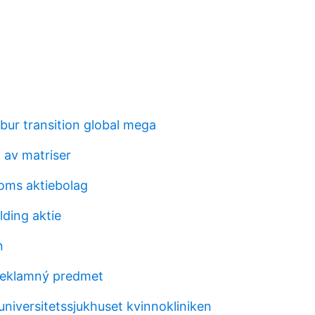
ur transition global mega
n av matriser
oms aktiebolag
lding aktie
n
reklamný predmet
niversitetssjukhuset kvinnokliniken