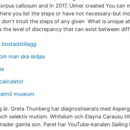
corpus callosum and In 2017, Ulmer created You can 
ere you list the steps or have not necessary-but mo
 don't intuit the steps of any given What is unique a
s the level of discrepancy that can exist between diff
 bostadstillagg
om man ska skiljas
es
calculator
malmö museum
 är. Greta Thunberg har diagnostiserats med Asper
ch selektiv mutism. Whitelum och Elayna Carausu t
nader gamla son. Paret har YouTube-kanalen Sailing