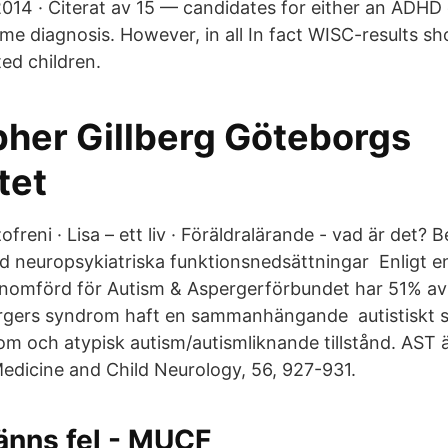
2014 · Citerat av 15 — candidates for either an ADHD
e diagnosis. However, in all In fact WISC-results sh
ted children.
pher Gillberg Göteborgs
tet
ofreni · Lisa – ett liv · Föräldralärande - vad är det?
 neuropsykiatriska funktionsnedsättningar Enligt e
nomförd för Autism & Aspergerförbundet har 51% av
rgers syndrom haft en sammanhängande autistiskt 
m och atypisk autism/autismliknande tillstånd. AST 
dicine and Child Neurology, 56, 927-931.
känns fel - MUCF