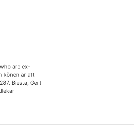
 who are ex-
n könen är att
87. Biesta, Gert
dlekar