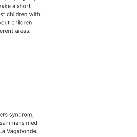
make a short
st children with
bout children
erent areas.
gers syndrom,
illsammans med
 La Vagabonde.