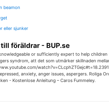
on beamon
yget
r eller sjunker
till föräldrar - BUP.se
knowledgeable or sufficiently expert to help children
gers syndrom, att det som utmärker skillnaden mella
/www.youtube.com/watch?v=CLcphZTGejc#t=18.23912
epressed, anxiety, anger issues, aspergers. Roliga Or
ken - Kostenlose Anleitung – Caros Fummeley.