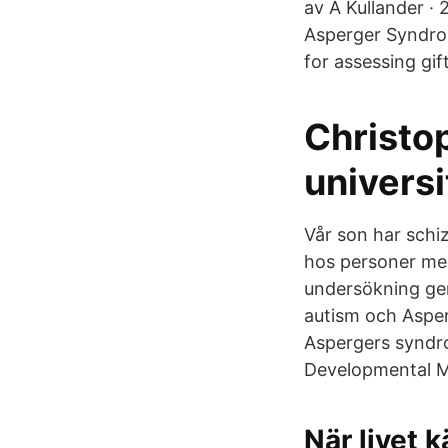
av A Kullander · 
Asperger Syndrom
for assessing gif
Christo
universi
Vår son har schiz
hos personer med
undersökning ge
autism och Aspe
Aspergers syndro
Developmental Me
När livet 