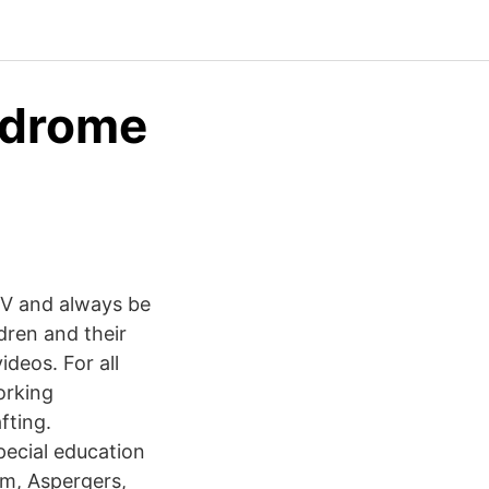
ndrome
TV and always be
dren and their
deos. For all
orking
fting.
pecial education
sm, Aspergers,