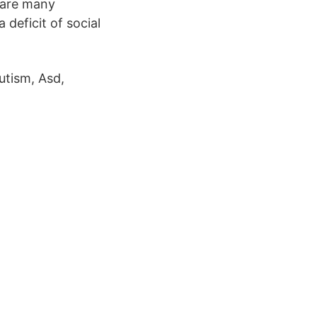
e are many
 deficit of social
utism, Asd,