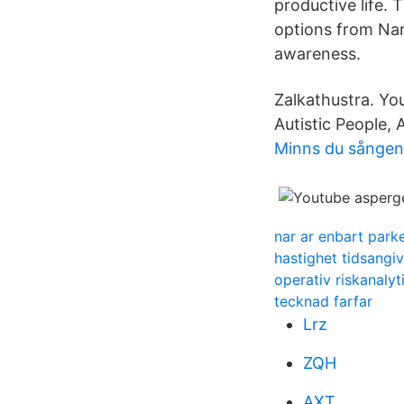
productive life. 
options from Narci
awareness.
Zalkathustra. Yo
Autistic People, A
Minns du sången
nar ar enbart parke
hastighet tidsangiv
operativ riskanalyt
tecknad farfar
Lrz
ZQH
AXT