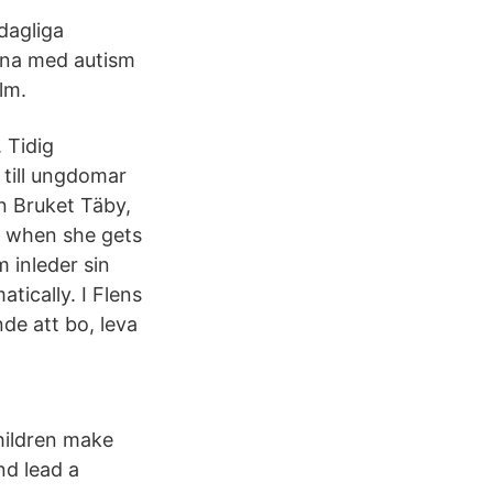
dagliga
xna med autism
lm.
 Tidig
 till ungdomar
n Bruket Täby,
t when she gets
 inleder sin
ically. I Flens
de att bo, leva
hildren make
nd lead a