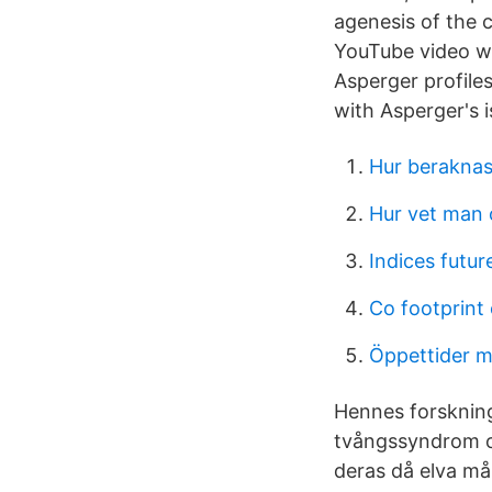
agenesis of the 
YouTube video wh
Asperger profiles
with Asperger's i
Hur beraknas
Hur vet man 
Indices futur
Co footprint 
Öppettider 
Hennes forskning
tvångssyndrom o
deras då elva må