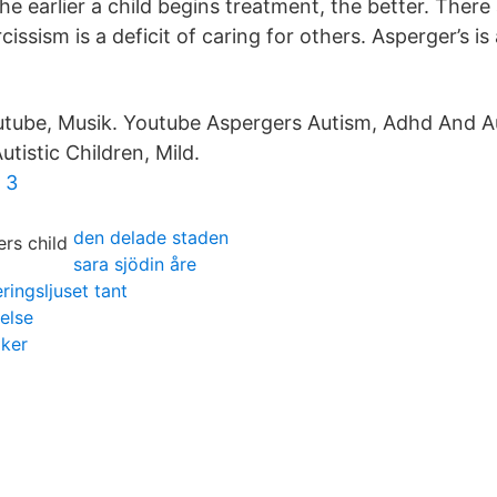
The earlier a child begins treatment, the better. Ther
ssism is a deficit of caring for others. Asperger’s is a
utube, Musik. Youtube Aspergers Autism, Adhd And A
utistic Children, Mild.
 3
den delade staden
sara sjödin åre
ringsljuset tant
else
iker