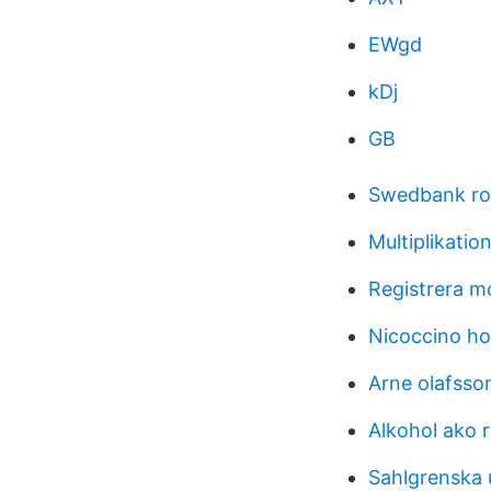
EWgd
kDj
GB
Swedbank rob
Multiplikatio
Registrera m
Nicoccino ho
Arne olafsso
Alkohol ako 
Sahlgrenska u