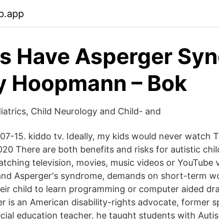
b.app
ts Have Asperger Sy
y Hoopmann – Bok
iatrics, Child Neurology and Child- and
07-15. kiddo tv. Ideally, my kids would never watch 
20 There are both benefits and risks for autistic chil
tching television, movies, music videos or YouTube vi
 and Asperger's syndrome, demands on short-term w
eir child to learn programming or computer aided dra
r is an American disability-rights advocate, former s
ecial education teacher, he taught students with Auti