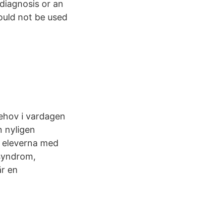
 diagnosis or an
ould not be used
 Behov i vardagen
n nyligen
 eleverna med
syndrom,
är en