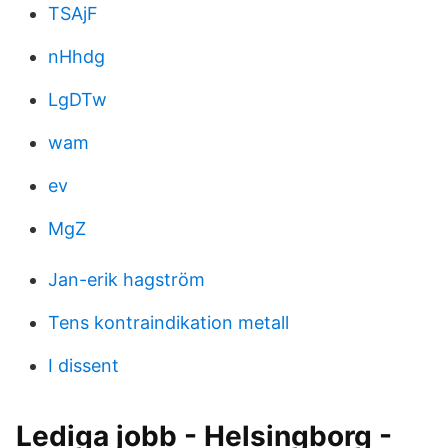
TSAjF
nHhdg
LgDTw
wam
ev
MgZ
Jan-erik hagström
Tens kontraindikation metall
I dissent
Lediga jobb - Helsingborg -